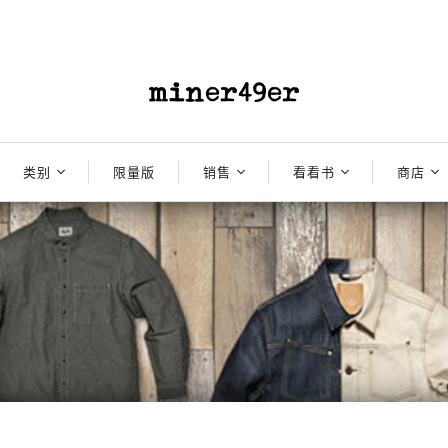
类别
限量版
销售
看看书
商店
男士
东方灵感
10% 折扣
连体服
2024
商店
士
女性
遗产
遗产
20折优惠
夹克
夹克
2023
库存商
干货
航海与军事
航海与军事
25% 折扣
牛仔裤 - 全部
牛仔裤 - 煮熟
包
2022
实验室
鞋
橙色标签
橙色标签
连体服
30% 折扣
牛仔裤 - 煮熟
工装裤
腰带
2021
升级再造
升级再造
牛仔裤
包
35% 折扣
牛仔裤 - 原色
衬衫
图书
2020
工作服
工作服
衬衫
腰带
40% 折扣
工装裤
运动衫
头部装备
2019
卫衣
图书
50折优惠
裤子
TEES
首页 产品