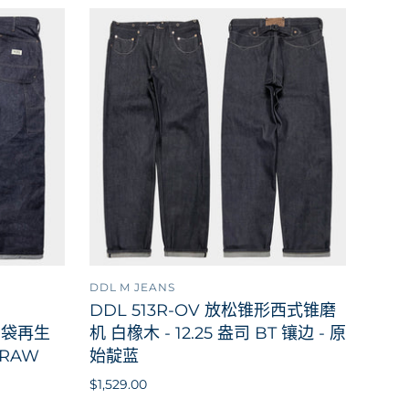
DDL M JEANS
售罄
添加到购物车
DDL 513R-OV 放松锥形西式锥磨
口袋再生
机 白橡木 - 12.25 盎司 BT 镶边 - 原
-RAW
始靛蓝
$1,529.00