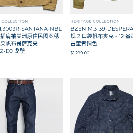
 COLLECTION
HERITAGE COLLECTION
添加到购物车
添加
.3003R-SANTANA-NBL
BZEN M.3139-DESPER
型插肩袖美洲原住民图案毯
规 2 口袋帆布夹克 - 12 盎司
植染帆布哥萨克夹
古董青铜色
OZ-E0 戈壁
$1,299.00