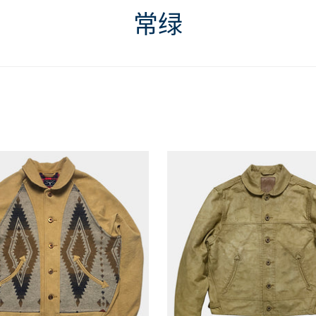
TEES
头部装备
衬衫
补丁
常绿
夹克
首页 产品
短裤
领带
背心
卫衣
TEES
背心