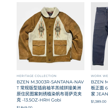
HERITAGE COLLECTION
WORK W
添加到购物车
BZEN M.3003R-SANTANA-NAV
BZEN M
T 常规版型插肩袖羊羔绒拼接美洲
板正面 
原住民图案刺绣植染帆布哥萨克夹
家 JEAN
克 -13.5OZ-HRH Gobi
$1,389.00
$1,849.00