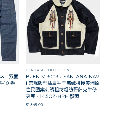
HERITAGE COLLECTION
到购物车
添加到购物车
-S&P 双面
BZEN M.3003R-SANTANA-NAV
-10 盎
I 常规版型插肩袖羊羔绒拼接美洲原
住民图案刺绣粗纺粗纺哥萨克牛仔
夹克 - 14.5OZ-HRH 靛蓝
$1,849.00