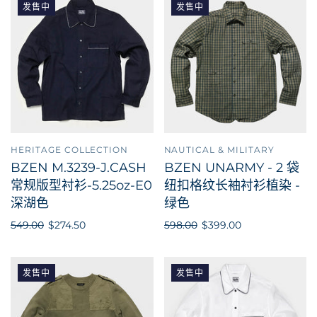
发售中
发售中
HERITAGE COLLECTION
NAUTICAL & MILITARY
BZEN M.3239-J.CASH
BZEN UNARMY - 2 袋
常规版型衬衫-5.25oz-E0
纽扣格纹长袖衬衫植染 -
深湖色
绿色
549.00
$274.50
598.00
$399.00
发售中
发售中