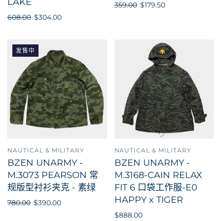
LAKE
359.00
$179.50
608.00
$304.00
发售中
NAUTICAL & MILITARY
NAUTICAL & MILITARY
BZEN UNARMY -
BZEN UNARMY -
M.3073 PEARSON 常
M.3168-CAIN RELAX
规版型衬衫夹克 - 素绿
FIT 6 口袋工作服-E0
HAPPY x TIGER
780.00
$390.00
$888.00