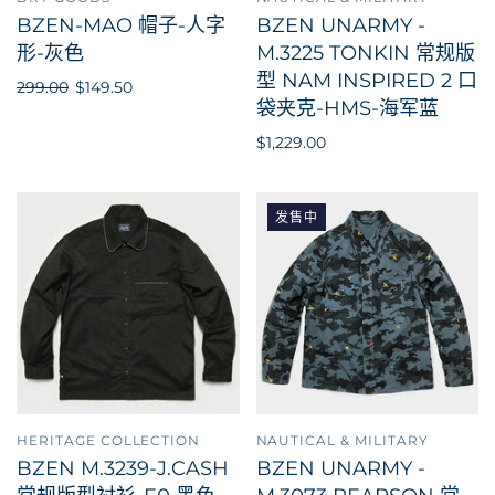
BZEN-MAO 帽子-人字
BZEN UNARMY -
形-灰色
M.3225 TONKIN 常规版
型 NAM INSPIRED 2 口
299.00
$149.50
袋夹克-HMS-海军蓝
$1,229.00
发售中
HERITAGE COLLECTION
NAUTICAL & MILITARY
BZEN M.3239-J.CASH
BZEN UNARMY -