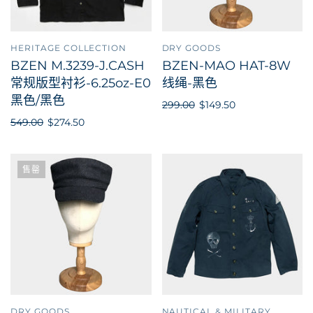
HERITAGE COLLECTION
DRY GOODS
BZEN M.3239-J.CASH
BZEN-MAO HAT-8W
常规版型衬衫-6.25oz-E0
线绳-黑色
黑色/黑色
299.00
$149.50
549.00
$274.50
售罄
DRY GOODS
NAUTICAL & MILITARY