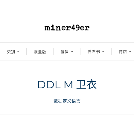
类别
限量版
销售
看看书
商店
男士
东方灵感
10% 折扣
连体服
2024
商店
士
女性
遗产
遗产
20折优惠
夹克
夹克
2023
库存商
DDL M 卫衣
干货
航海与军事
航海与军事
25% 折扣
牛仔裤 - 全部
牛仔裤 - 煮熟
包
2022
实验室
鞋
橙色标签
橙色标签
连体服
30% 折扣
牛仔裤 - 煮熟
工装裤
腰带
2021
数据定义语言
升级再造
升级再造
牛仔裤
包
35% 折扣
牛仔裤 - 原色
衬衫
图书
2020
工作服
工作服
衬衫
腰带
40% 折扣
工装裤
运动衫
头部装备
2019
卫衣
图书
50折优惠
裤子
TEES
首页 产品