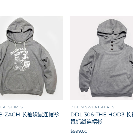
TEES
头部装备
衬衫
补丁
夹克
首页 产品
短裤
领带
背心
卫衣
TEES
背心
EATSHIRTS
DDL M SWEATSHIRTS
添加到购物车
添加
08-ZACH 长袖袋鼠连帽衫
DDL 306-THE HOD3
鼠抓绒连帽衫
$999.00