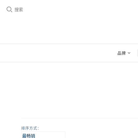
搜索
品牌
BZEN
BZEN女
巴特罗
牛仔设计
干货
排序方式：