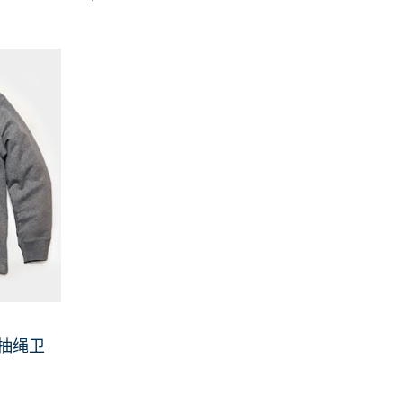
到购物车
领抽绳卫